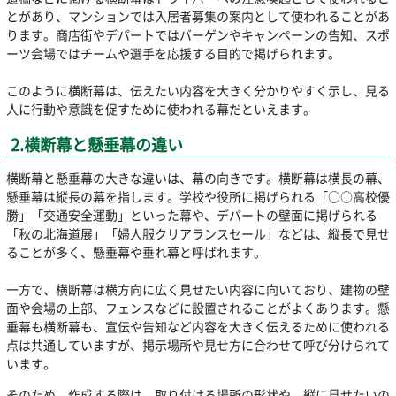
とがあり、マンションでは入居者募集の案内として使われることがあ
ります。商店街やデパートではバーゲンやキャンペーンの告知、スポ
ーツ会場ではチームや選手を応援する目的で掲げられます。
このように横断幕は、伝えたい内容を大きく分かりやすく示し、見る
人に行動や意識を促すために使われる幕だといえます。
2.横断幕と懸垂幕の違い
横断幕と懸垂幕の大きな違いは、幕の向きです。横断幕は横長の幕、
懸垂幕は縦長の幕を指します。学校や役所に掲げられる「○○高校優
勝」「交通安全運動」といった幕や、デパートの壁面に掲げられる
「秋の北海道展」「婦人服クリアランスセール」などは、縦長で見せ
ることが多く、懸垂幕や垂れ幕と呼ばれます。
一方で、横断幕は横方向に広く見せたい内容に向いており、建物の壁
面や会場の上部、フェンスなどに設置されることがよくあります。懸
垂幕も横断幕も、宣伝や告知など内容を大きく伝えるために使われる
点は共通していますが、掲示場所や見せ方に合わせて呼び分けられて
います。
そのため、作成する際は、取り付ける場所の形状や、縦に見せたいの