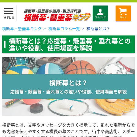
menu
MENU
マイページ
カート
横断幕・懸垂幕キング
>
横断幕コラム一覧
>
横断幕とは？
横断幕とは？応援幕・懸垂幕・垂れ幕との
違いや役割、使用場面を解説
横断幕とは、文字やメッセージを大きく掲示して、離れた場所からで
も内容を伝えやすくする横長の幕のことです。街中や商店街、スポー