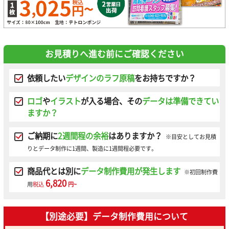
お見積りへ進む前にご確認ください
依頼したい
デザインのラフ原稿
をお持ちですか？
ロゴ
や
イラスト
が入る場合、その
データは準備できてい
ますか？
ご納期に
2週間程の余裕
はありますか？
※目安としてお見積
りとデータ制作に1週間、製造に1週間程必要です。
商品代とは別に
データ制作費用が発生します
※初回制作費
6,820
用
税込
円~
【別途必要】データ制作費用について