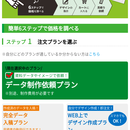
簡単6ステップで価格を調べる
1
ステップ
注文プランを選ぶ
※自分にどのプランが適しているか分からない方は
こちら
\現在選択中のプラン/
資料データやイメージで依頼！
データ制作依頼プラン
※別途、制作費用が必要です
作成済のデータを入稿！
自分でデザイン作成！即注文！
完全データ
WEB上で
スマホでも
OK！
入稿プラン
デザイン作成プラ
ン
見積書自動発行できます！