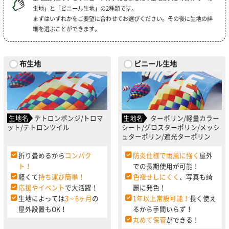
生地」と「ビニール生地」の2種類です。
まずはいずれかをご要望に合わせてお選びください。その後に生地の詳
細を選ぶことができます。
布生地
ビニール生地
生地名
テトロンポンジ/トロマ
生地名
ターポリン/軽量カラー
ット/テトロンツイル
シート/グロスターポリン/メッシ
ュターポリン/遮光ターポリン
折り畳めるから
コンパク
防炎仕様で雨風に強く
屋外
ト！
での長期使用が可能！
軽くて
持ち運び簡単！
色褪せしにくく
、写真も綺
応援やイベント
で大活躍！
麗に発色！
生地によっては
3～6ヶ月
の
1年以上常設可能！
長く使え
屋外設置もOK！
るから手間いらず！
丸めて保管
ができる！