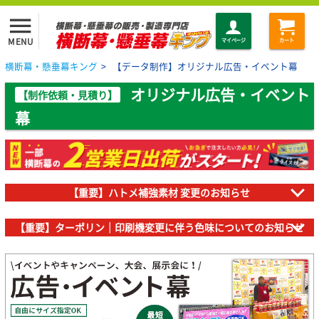
menu
MENU
マイページ
カート
横断幕・懸垂幕キング
>
【データ制作】オリジナル広告・イベント幕
オリジナル広告・イベント
【制作依頼・見積り】
幕
【重要】ハトメ補強素材 変更のお知らせ
【重要】ターポリン｜印刷機変更に伴う色味についてのお知らせ