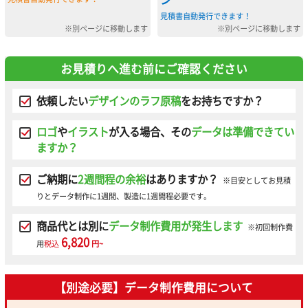
見積書自動発行できます！
※別ページに移動します
※別ページに移動します
お見積りへ進む前にご確認ください
依頼したい
デザインのラフ原稿
をお持ちですか？
ロゴ
や
イラスト
が入る場合、その
データは準備できてい
ますか？
ご納期に
2週間程の余裕
はありますか？
※目安としてお見積
りとデータ制作に1週間、製造に1週間程必要です。
商品代とは別に
データ制作費用が発生します
※初回制作費
6,820
用
税込
円~
【別途必要】データ制作費用について