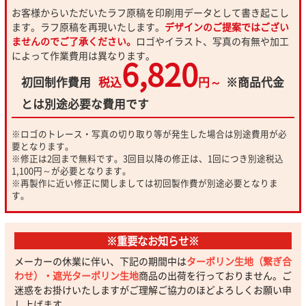
お客様からいただいたラフ原稿を印刷用データとして書き起こし
ます。ラフ原稿を再現いたします。
デザインのご提案ではござい
ませんのでご了承ください。
ロゴやイラスト、写真の有無や加工
によって作業費用は異なります。
6,820
初回制作費用
税込
円～
※商品代金
とは別途必要な費用です
※ロゴのトレース・写真の切り取り等が発生した場合は別途費用が必
要となります。
※修正は2回まで無料です。3回目以降の修正は、1回につき別途税込
1,100円～が必要となります。
※再製作に近い修正に関しましては初回製作費が別途必要となりま
す。
※重要なお知らせ※
メーカーの休業に伴い、下記の期間中は
ターポリン生地（繋ぎ合
わせ）・遮光ターポリン生地
商品の出荷を行っておりません。ご
迷惑をお掛けいたしますがご理解ご協力のほどよろしくお願い申
し上げます。