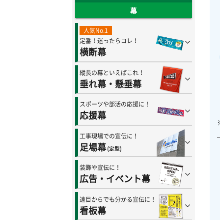
幕
人気No.1
定番！迷ったらコレ！
横断幕
縦長の幕といえばこれ！
垂れ幕・懸垂幕
スポーツや部活の応援に！
応援幕
工事現場での宣伝に！
足場幕
(定型)
装飾や宣伝に！
広告・イベント幕
遠目からでも分かる宣伝に！
看板幕