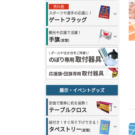
売れ筋
スポーツや選手の応援に！
ゲートフラッグ
観光や応援で活躍！
手旗
(定型)
展示・イベントグッズ
安価で簡単に机を装飾！
テーブルクロス
紐付き！すぐ吊り下げできる！
タペストリー
(定型)