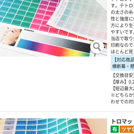
す。テトロ
の太さの糸
性と強度に
方により生
やすいです
当店で取り
印刷なので
ほとんど見
【対応商
横断幕・
【交換目安
【厚み】0.
【短辺最大
※どちらか
わせでの対
トロマッ
布
ツヤ