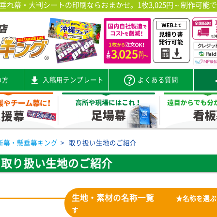
れ幕・大判シートの印刷ならおまかせ。1枚3,025円～制作可能
の方
入稿用テンプレート
よくある質問
断幕・懸垂幕キング
>
取り扱い生地のご紹介
取り扱い生地のご紹介
生地・素材の名称一覧
★名称を選ぶ
す