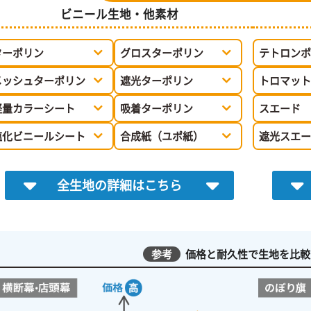
ビニール生地・他素材
ターポリン
グロスターポリン
テトロンポ
メッシュターポリン
遮光ターポリン
トロマット
軽量カラーシート
吸着ターポリン
スエード
塩化ビニールシート
合成紙（ユポ紙）
遮光スエー
全生地の詳細はこちら
参考
価格と耐久性で生地を比較