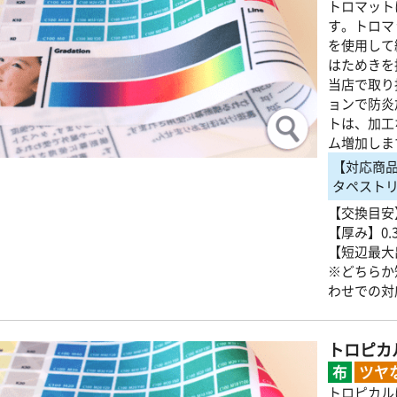
トロマット
す。トロマ
を使用して
はためきを
当店で取り
ョンで防炎
トは、加工
ム増加しま
【対応商
タペスト
【交換目安
【厚み】0.3
【短辺最大
※どちらか
わせでの対
トロピカ
布
ツヤ
トロピカル