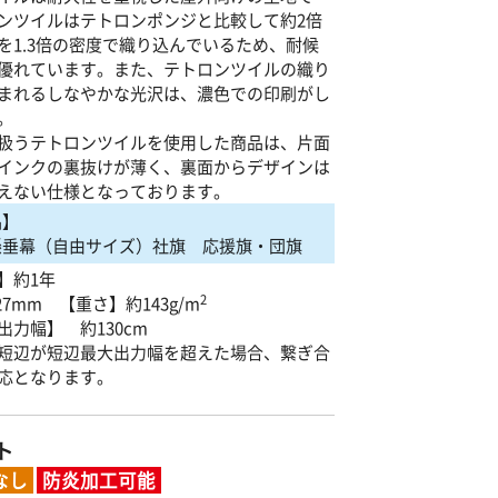
ンツイルはテトロンポンジと比較して約2倍
を1.3倍の密度で織り込んでいるため、耐候
優れています。また、テトロンツイルの織り
まれるしなやかな光沢は、濃色での印刷がし
。
扱うテトロンツイルを使用した商品は、片面
インクの裏抜けが薄く、裏面からデザインは
えない仕様となっております。
品】
懸垂幕（自由サイズ）社旗 応援旗・団旗
】約1年
2
27mm 【重さ】約143g/m
出力幅】 約130cm
短辺が短辺最大出力幅を超えた場合、繋ぎ合
応となります。
ト
なし
防炎加工可能