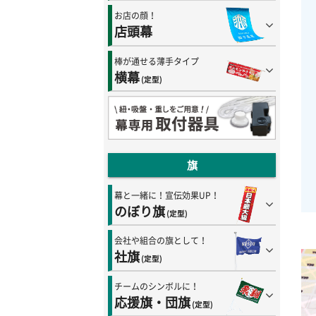
お店の顔！
店頭幕
棒が通せる薄手タイプ
横幕
(定型)
旗
幕と一緒に！宣伝効果UP！
のぼり旗
(定型)
会社や組合の旗として！
社旗
(定型)
チームのシンボルに！
応援旗・団旗
(定型)