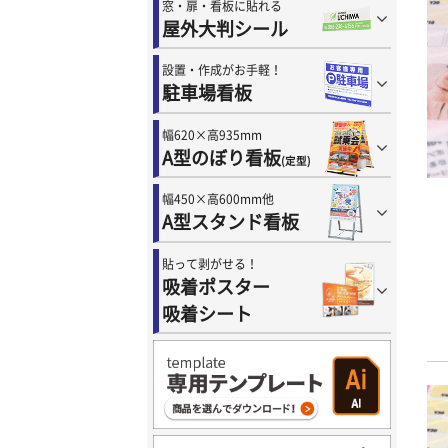
窓・扉・看板に貼れる
屋外大判シール
設置・作成がお手軽！
駐車場看板
幅620×高935mm
A型のぼり看板
(定型)
幅450×高600mm他
A型スタンド看板
貼って剥がせる！
吸着ポスター
吸着シート