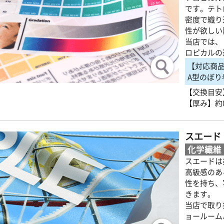
です。テト
密度で織り
性が欲しい
当店では、
ロピカルの
【対応商
A型のぼり
【交換目安
【厚み】約0
スエード
化学繊維
スエードは
高級感のあ
性を持ち、
きます。
当店で取り
ョールーム