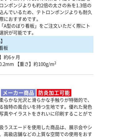
ロンポンジよりも約2倍の太さの糸を1.3倍の
込んでいるため、テトロンポンジよりも耐久
際におすすめです。
「A型のぼり看板」をご注文いただく際にト
選択が可能です。
品】
看板
】約6ヶ月
2
.2mm 【重さ】約100g/m
メーカー商品
防炎加工可能
柔らかな光沢と滑らかな手触りが特徴的で、
る独特の風合いを持つ生地です。優れた発色
写真やイラストをきれいに印刷することがで
扱うスエードを使用した商品は、展示会やシ
、高級店舗などの上質な空間での使用をおす