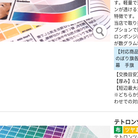
す。軽量で
ンが透ける
特徴です。
当店で取り
プションで
ロンポンジ
が数グラム
【対応商
のぼり旗
幕 手旗
【交換目安
【厚み】0.
【短辺最大
※どちらか
わせでの対
テトロン
布
ツヤ
テトロンツ