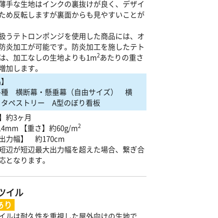
薄手な生地はインクの裏抜けが良く、デザイ
ため反転しますが裏面からも見やすいことが
扱うテトロンポンジを使用した商品には、オ
防炎加工が可能です。防炎加工を施したテト
2
は、加工なしの生地よりも1m
あたりの重さ
増加します。
品】
各種 横断幕・懸垂幕（自由サイズ） 横
 タペストリー A型のぼり看板
】約3ヶ月
2
14mm 【重さ】約60g/m
出力幅】 約170cm
短辺が短辺最大出力幅を超えた場合、繋ぎ合
応となります。
ツイル
あり
イルは耐久性を重視した屋外向けの生地で