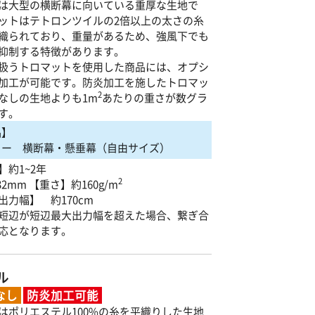
は大型の横断幕に向いている重厚な生地で
ットはテトロンツイルの2倍以上の太さの糸
織られており、重量があるため、強風下でも
抑制する特徴があります。
扱うトロマットを使用した商品には、オプシ
加工が可能です。防炎加工を施したトロマッ
2
なしの生地よりも1m
あたりの重さが数グラ
す。
品】
リー 横断幕・懸垂幕（自由サイズ）
】約1~2年
2
2mm 【重さ】約160g/m
出力幅】 約170cm
短辺が短辺最大出力幅を超えた場合、繋ぎ合
応となります。
ル
なし
防炎加工可能
はポリエステル100%の糸を平織りした生地