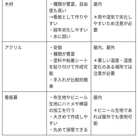
木材
・種類が豊富、自由
屋内
度も高い
→看板として作りや
＊雨や湿気で劣化し
すい
やすいため注意が必
・経年劣化しやすい
要
・水に弱い
アクリル
・安価
屋内、屋外
・種類が豊富
・塗料や粘着シート
＊著しい温度・湿度
を貼り付けて作成可
変化のある場所では
能
注意が必要
・手入れが比較的簡
単
看板幕
・布生地やビニール
屋内
生地にハトメや棒袋
の加工を行う
＊ビニール生地であ
・大きめで作成しや
れば屋外でも使用可
すい
能
・丸めて保管できる