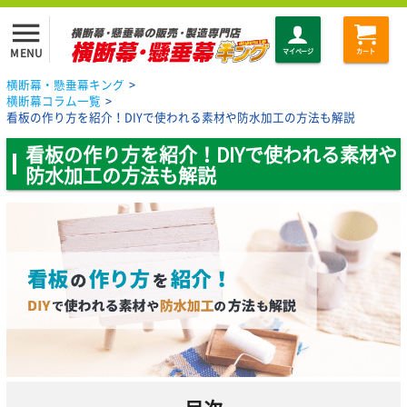
menu
MENU
マイページ
カート
横断幕・懸垂幕キング
>
横断幕コラム一覧
>
看板の作り方を紹介！DIYで使われる素材や防水加工の方法も解説
看板の作り方を紹介！DIYで使われる素材や
防水加工の方法も解説