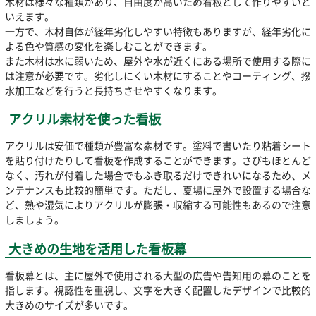
木材は様々な種類があり、自由度が高いため看板として作りやすいと
いえます。
一方で、木材自体が経年劣化しやすい特徴もありますが、経年劣化に
よる色や質感の変化を楽しむことができます。
また木材は水に弱いため、屋外や水が近くにある場所で使用する際に
は注意が必要です。劣化しにくい木材にすることやコーティング、撥
水加工などを行うと長持ちさせやすくなります。
アクリル素材を使った看板
アクリルは安価で種類が豊富な素材です。塗料で書いたり粘着シート
を貼り付けたりして看板を作成することができます。さびもほとんど
なく、汚れが付着した場合でもふき取るだけできれいになるため、メ
ンテナンスも比較的簡単です。ただし、夏場に屋外で設置する場合な
ど、熱や湿気によりアクリルが膨張・収縮する可能性もあるので注意
しましょう。
大きめの生地を活用した看板幕
看板幕とは、主に屋外で使用される大型の広告や告知用の幕のことを
指します。視認性を重視し、文字を大きく配置したデザインで比較的
大きめのサイズが多いです。