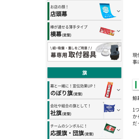
お店の顔！
店頭幕
棒が通せる薄手タイプ
横幕
(定型)
現
事
旗
幕と一緒に！宣伝効果UP！
のぼり旗
(定型)
鯨
会社や組合の旗として！
1
社旗
(定型)
か
だ
チームのシンボルに！
応援旗・団旗
(定型)