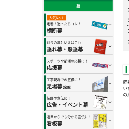
幕
人気No.1
定番！迷ったらコレ！
横断幕
縦長の幕といえばこれ！
垂れ幕・懸垂幕
スポーツや部活の応援に！
応援幕
工事現場での宣伝に！
鯨
足場幕
(定型)
い
の
装飾や宣伝に！
広告・イベント幕
遠目からでも分かる宣伝に！
看板幕