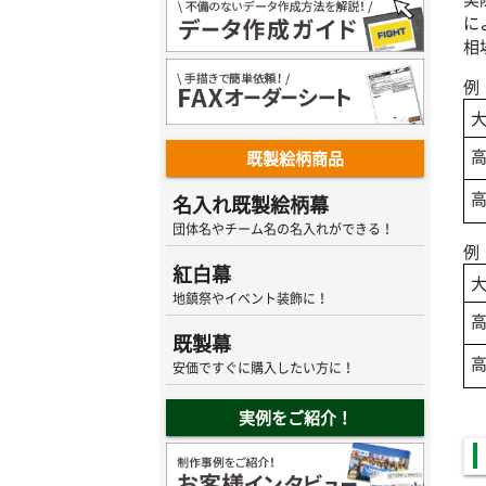
に
相
例
高
既製絵柄商品
高
名入れ既製絵柄幕
団体名やチーム名の名入れができる！
例
紅白幕
地鎮祭やイベント装飾に！
高
既製幕
高
安価ですぐに購入したい方に！
実例をご紹介！