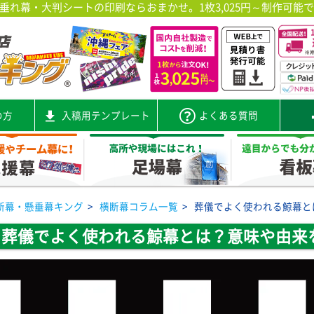
れ幕・大判シートの印刷ならおまかせ。1枚3,025円～制作可能
の方
入稿用テンプレート
よくある質問
断幕・懸垂幕キング
>
横断幕コラム一覧
>
葬儀でよく使われる鯨幕と
葬儀でよく使われる鯨幕とは？意味や由来