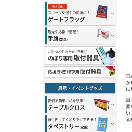
売れ筋
スポーツや選手の応援に！
ゲートフラッグ
観光や応援で活躍！
手旗
(定型)
日
か
展示・イベントグッズ
に
黒
安価で簡単に机を装飾！
葬
テーブルクロス
い
る
紐付き！すぐ吊り下げできる！
タペストリー
(定型)