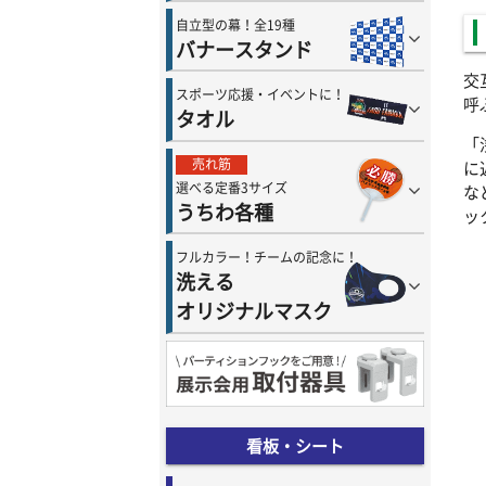
自立型の幕！全19種
バナースタンド
交
スポーツ応援・イベントに！
呼
タオル
「
売れ筋
に
選べる定番3サイズ
な
うちわ各種
ッ
フルカラー！チームの記念に！
洗える
オリジナルマスク
看板・シート