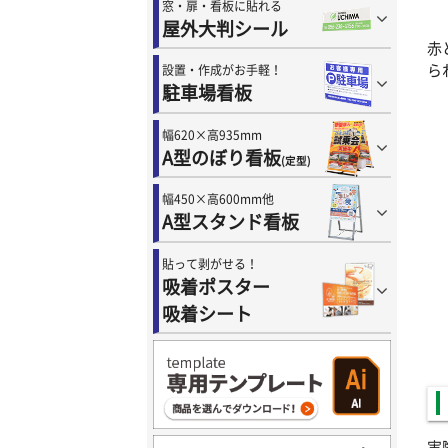
窓・扉・看板に貼れる
屋外大判シール
赤
ら
設置・作成がお手軽！
駐車場看板
幅620×高935mm
A型のぼり看板
(定型)
幅450×高600mm他
A型スタンド看板
貼って剥がせる！
吸着ポスター
吸着シート
実