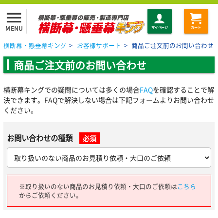
menu
MENU
マイページ
カート
横断幕・懸垂幕キング
>
お客様サポート
>
商品ご注文前のお問い合わせ
商品ご注文前のお問い合わせ
横断幕キングでの疑問については多くの場合
FAQ
を確認することで解
決できます。FAQで解決しない場合は下記フォームよりお問い合わせ
ください。
お問い合わせの種類
必須
※取り扱いのない商品のお見積り依頼・大口のご依頼は
こちら
からご依頼ください。