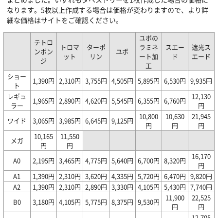
なります。5枚以上作成する場合は価格が変わりますので、より詳
細な価格はサイトをご確認ください。
ユポの
テトロ
トロマ
ターポ
ラミネ
スエー
遮光ス
ンポン
ユポ
ット
リン
ート加
ド
エード
ジ
工
ショー
1,390円
2,310円
3,755円
4,505円
5,895円
6,530円
9,935円
ト
レギュ
12,130
1,965円
2,890円
4,620円
5,545円
6,355円
6,760円
ラー
円
10,800
10,630
21,945
ワイド
3,065円
3,985円
6,645円
9,125円
円
円
円
10,165
11,550
メガ
円
円
16,170
A0
2,195円
3,465円
4,775円
5,640円
6,700円
8,320円
円
A1
1,390円
2,310円
3,620円
4,335円
5,720円
6,470円
9,820円
A2
1,390円
2,310円
2,890円
3,330円
4,105円
5,430円
7,740円
11,900
22,525
B0
3,180円
4,105円
5,775円
8,375円
9,530円
円
円
12,705