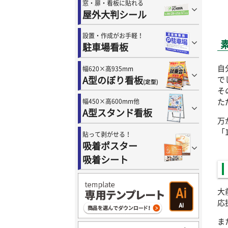
窓・扉・看板に貼れる
屋外大判シール
設置・作成がお手軽！
駐車場看板
自
幅620×高935mm
A型のぼり看板
で
(定型)
そ
た
幅450×高600mm他
A型スタンド看板
万
「
貼って剥がせる！
吸着ポスター
吸着シート
大
応
ま