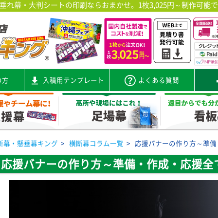
れ幕・大判シートの印刷ならおまかせ。1枚3,025円～制作可能
の方
入稿用テンプレート
よくある質問
断幕・懸垂幕キング
>
横断幕コラム一覧
>
応援バナーの作り方～準備
応援バナーの作り方～準備・作成・応援全