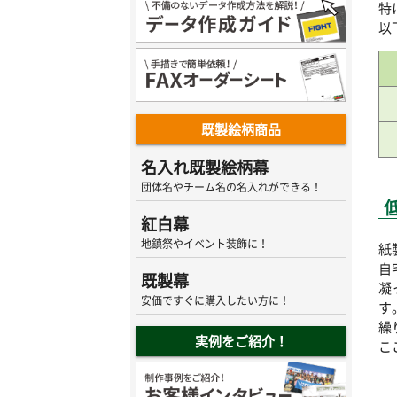
特
以
既製絵柄商品
名入れ既製絵柄幕
団体名やチーム名の名入れができる！
紅白幕
地鎮祭やイベント装飾に！
紙
自
既製幕
凝
安価ですぐに購入したい方に！
す
繰
実例をご紹介！
こ