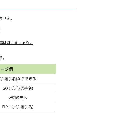
ません。
）
）
容は避けましょう。
う。
セージ例
○(選手名)ならできる！
GO！○○(選手名)
理想の先へ
FLY！○○(選手名)