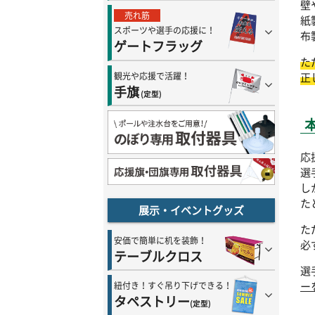
壁
売れ筋
紙
スポーツや選手の応援に！
布
ゲートフラッグ
た
正
観光や応援で活躍！
手旗
(定型)
応
選
し
た
展示・イベントグッズ
た
安価で簡単に机を装飾！
必
テーブルクロス
選
ー
紐付き！すぐ吊り下げできる！
タペストリー
(定型)