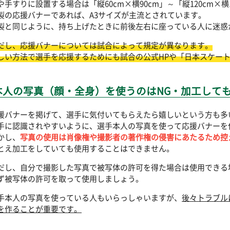
や手すりに設置する場合は「縦60cm×横90cm」～「縦120cm×
製の応援バナーであれば、A3サイズが主流とされています。
製と同じように、持ち上げたときに前後左右に座っている人に迷惑
だし、応援バナーについては試合によって規定が異なります。
しい方法で選手を応援するためにも試合の公式HPや「日本スケート
本人の写真（顔・全身）を使うのはNG・加工して
援バナーを掲げて、選手に気付いてもらえたら嬉しいという方も多
手に認識されやすいように、選手本人の写真を使って応援バナーを
かし、
写真の使用は肖像権や撮影者の著作権の侵害にあたるため控
とえ加工をしていても使用することはできません。
だし、自分で撮影した写真で被写体の許可を得た場合は使用できる
ず被写体の許可を取って使用しましょう。
手本人の写真を使っている人もいらっしゃいますが、
後々トラブル
を作ることが重要です。