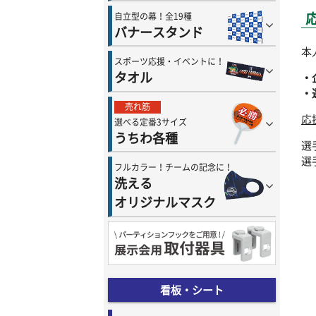
自立型の幕！全19種
バナースタンド
本
スポーツ応援・イベントに！
タオル
・
・
売れ筋
応
選べる定番3サイズ
うちわ各種
選
選
フルカラー！チームの記念に！
洗える
オリジナルマスク
看板・シート