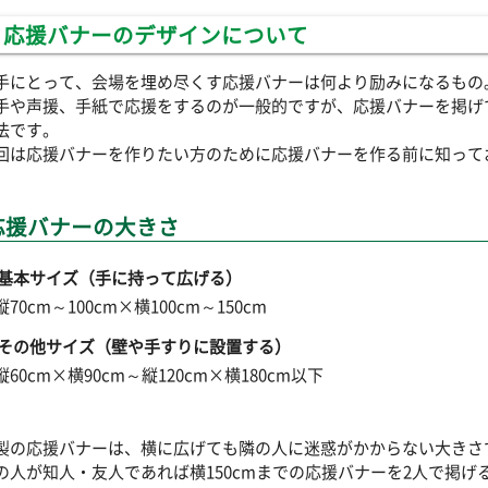
応援バナーのデザインについて
手にとって、会場を埋め尽くす応援バナーは何より励みになるもの
手や声援、手紙で応援をするのが一般的ですが、応援バナーを掲げ
法です。
回は応援バナーを作りたい方のために応援バナーを作る前に知って
応援バナーの大きさ
 基本サイズ（手に持って広げる）
縦70cm～100cm×横100cm～150cm
 その他サイズ（壁や手すりに設置する）
縦60cm×横90cm～縦120cm×横180cm以下
製の応援バナーは、横に広げても隣の人に迷惑がかからない大きさで
の人が知人・友人であれば横150cmまでの応援バナーを2人で掲げ