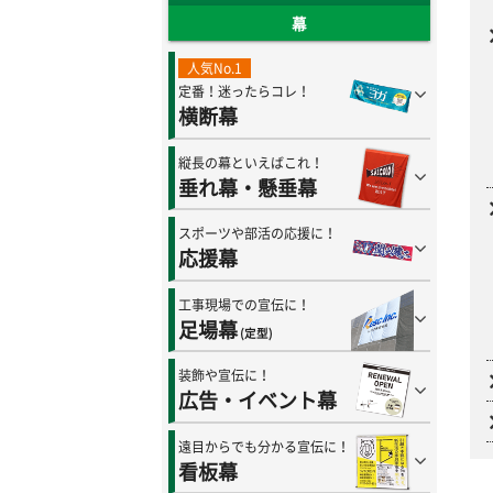
幕
人気No.1
定番！迷ったらコレ！
横断幕
縦長の幕といえばこれ！
垂れ幕・懸垂幕
スポーツや部活の応援に！
応援幕
工事現場での宣伝に！
足場幕
(定型)
装飾や宣伝に！
広告・イベント幕
遠目からでも分かる宣伝に！
看板幕