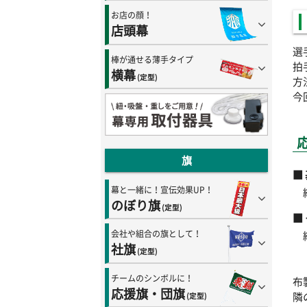
お店の顔！
店頭幕
選
棒が通せる薄手タイプ
拍
横幕
(定型)
方
今
旗
■
幕と一緒に！宣伝効果UP！
のぼり旗
(定型)
■
会社や組合の旗として！
社旗
(定型)
チームのシンボルに！
布
応援旗・団旗
隣
(定型)