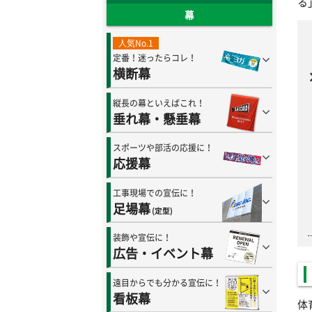
る
幕
人気No.1
定番！迷ったらコレ！
横断幕
縦長の幕といえばこれ！
垂れ幕・懸垂幕
スポーツや部活の応援に！
応援幕
工事現場での宣伝に！
足場幕
(定型)
装飾や宣伝に！
広告・イベント幕
遠目からでも分かる宣伝に！
看板幕
体