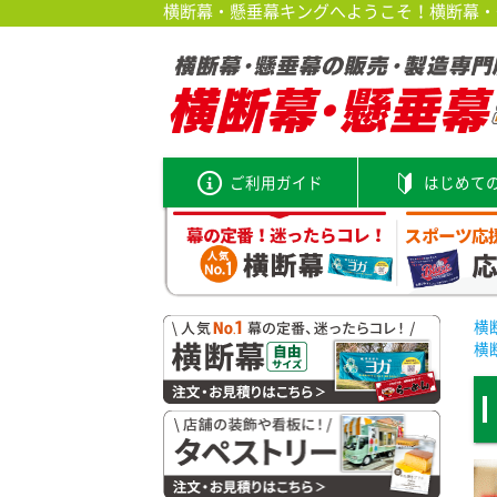
横断幕・懸垂幕キングへようこそ！横断幕・垂
ご利用ガイド
はじめて
横
横