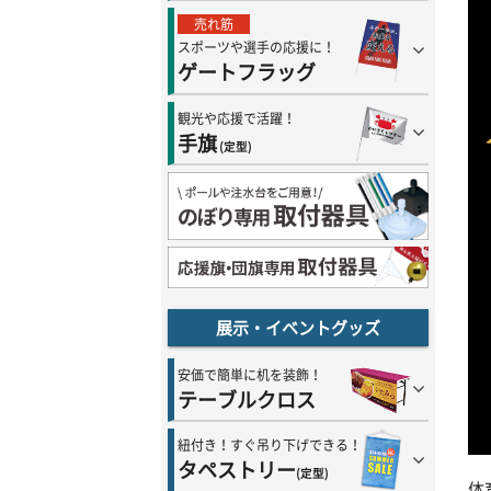
売れ筋
スポーツや選手の応援に！
ゲートフラッグ
観光や応援で活躍！
手旗
(定型)
展示・イベントグッズ
安価で簡単に机を装飾！
テーブルクロス
紐付き！すぐ吊り下げできる！
タペストリー
(定型)
体