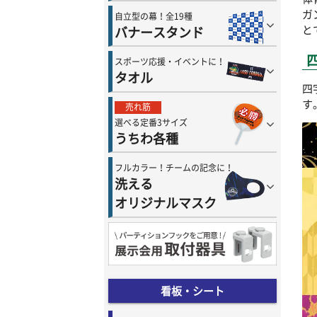
ガ
自立型の幕！全19種
と
バナースタンド
スポーツ応援・イベントに！
タオル
四
す
売れ筋
選べる定番3サイズ
うちわ各種
フルカラー！チームの記念に！
洗える
オリジナルマスク
看板・シート