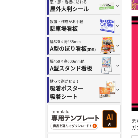
窓・扉・看板に貼れる
屋外大判シール
設置・作成がお手軽！
駐車場看板
幅620×高935mm
A型のぼり看板
(定型)
幅450×高600mm他
A型スタンド看板
貼って剥がせる！
吸着ポスター
吸着シート
ま
ガ