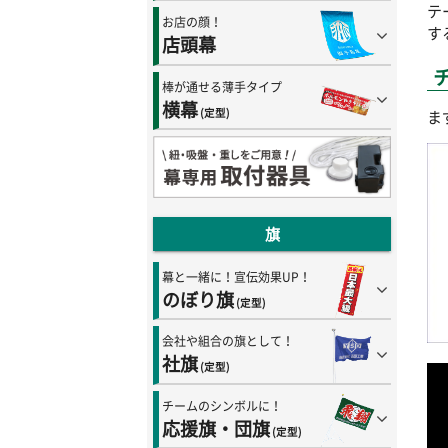
テ
お店の顔！
す
店頭幕
棒が通せる薄手タイプ
横幕
(定型)
ま
旗
幕と一緒に！宣伝効果UP！
のぼり旗
(定型)
会社や組合の旗として！
社旗
(定型)
チームのシンボルに！
応援旗・団旗
(定型)