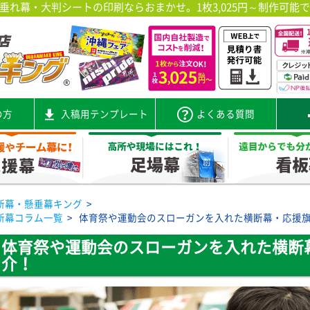
れ幕・大判シートの印刷ならおまかせ。1枚3,025円～制作可能
の方
入稿用テンプレート
よくある質問
断幕・懸垂幕キング
>
断幕コラム一覧
>
体育祭や運動会のスローガンを入れた横断幕・応援
体育祭や運動会のスローガンを入れた横断
介！