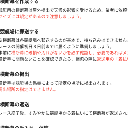
 横断幕を作成する
競艇用の横断幕は屋外掲出で天候の影響を受けるため、業者に依頼
サイズには規定があるので注意しましょう。
 競艇場に郵送する
※横断幕は各競艇場へ郵送するのが基本で、持ち込みはできません
レースの開催初日３日前までに届くように準備しましょう。
事前に
横断幕に破損や汚れがないかを必ず確認し、必要であればメ
横断幕に問題ないことを確認できたら、梱包の際に
返送用の「着払
 横断幕の掲出
横断幕は競艇場の係員によって所定の場所に掲出されます。
掲出場所の指定はできません。
 横断幕の返送
レース終了後、すみやかに競艇場から着払いにて横断幕が返送され