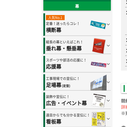
幕
人気No.1
定番！迷ったらコレ！
横断幕
縦長の幕といえばこれ！
垂れ幕・懸垂幕
スポーツや部活の応援に！
応援幕
工事現場での宣伝に！
足場幕
(定型)
装飾や宣伝に！
競
広告・イベント幕
詳
※
遠目からでも分かる宣伝に！
看板幕