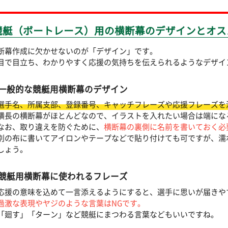
競艇（ボートレース）用の横断幕のデザインとオス
断幕作成に欠かせないのが「デザイン」です。
目で目立ち、わかりやすく応援の気持ちを伝えられるようなデザイ
一般的な競艇用横断幕のデザイン
選手名、所属支部、登録番号、キャッチフレーズや応援フレーズを
横長の横断幕がほとんどなので、イラストを入れたい場合は端にな
なお、取り違えを防ぐために、
横断幕の裏側に名前を書いておく必
別の布に書いてアイロンやテープなどで貼り付けても可ですが、濡
しょう。
競艇用横断幕に使われるフレーズ
応援の意味を込めて一言添えるようにすると、選手に思いが届きや
過激な表現やヤジのような言葉はNGです。
「廻す」「ターン」など競艇にまつわる言葉などもいいですね。