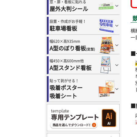
窓・扉・看板に貼れる
屋外大判シール
設置・作成がお手軽！
駐車場看板
横
一
幅620×高935mm
A型のぼり看板
(定型)
■
幅450×高600mm他
A型スタンド看板
貼って剥がせる！
吸着ポスター
吸着シート
■