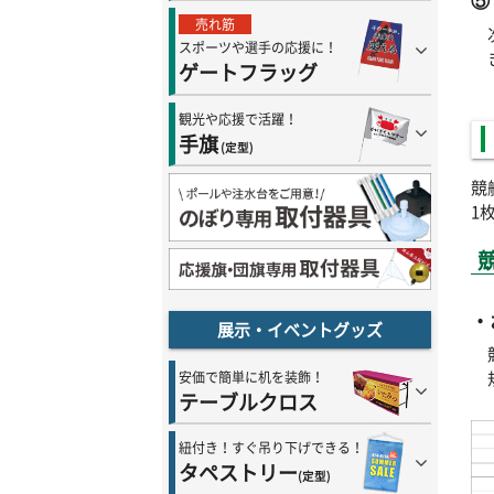
⑤
売れ筋
スポーツや選手の応援に！
ゲートフラッグ
観光や応援で活躍！
手旗
(定型)
競
1
・
展示・イベントグッズ
安価で簡単に机を装飾！
テーブルクロス
紐付き！すぐ吊り下げできる！
タペストリー
(定型)