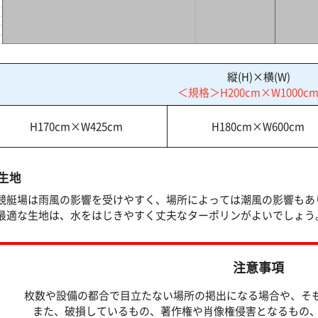
縦(H)×横(W)
＜規格＞H200cm×W1000c
H170cm×W425cm
H180cm×W600cm
生地
競艇場は雨風の影響を受けやすく、場所によっては潮風の影響もあ
最適な生地は、水をはじきやすく丈夫なターポリンがよいでしょう
注意事項
枚数や設備の都合で目立たない場所の掲出になる場合や、そ
また、破損しているもの、著作権や肖像権侵害となるもの、