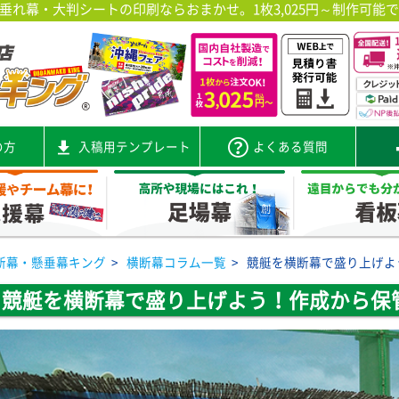
れ幕・大判シートの印刷ならおまかせ。1枚3,025円～制作可能
の方
入稿用テンプレート
よくある質問
断幕・懸垂幕キング
>
横断幕コラム一覧
>
競艇を横断幕で盛り上げよ
競艇を横断幕で盛り上げよう！作成から保