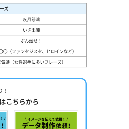
ーズ
疾風怒濤
いざ出陣
ぶん廻せ！
〇〇（ファンタジスタ、ヒロインなど）
元気娘（女性選手に多いフレーズ）
り！
は
こちらから