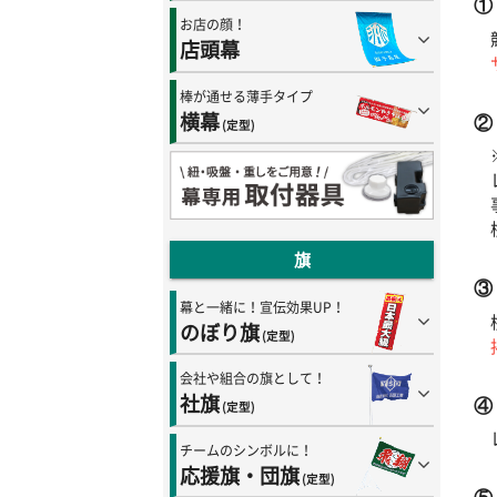
①
お店の顔！
店頭幕
棒が通せる薄手タイプ
横幕
②
(定型)
旗
③
幕と一緒に！宣伝効果UP！
のぼり旗
(定型)
会社や組合の旗として！
社旗
④
(定型)
チームのシンボルに！
応援旗・団旗
(定型)