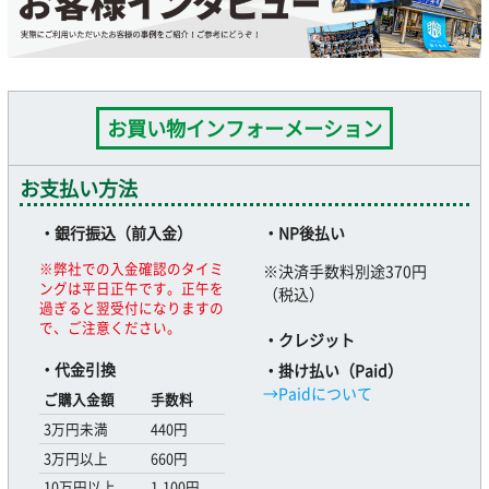
お買い物インフォーメーション
お支払い方法
・銀行振込（前入金）
・NP後払い
※弊社での入金確認のタイミ
※決済手数料別途370円
ングは平日正午です。正午を
（税込）
過ぎると翌受付になりますの
で、ご注意ください。
・クレジット
・代金引換
・掛け払い（Paid）
→Paidについて
ご購入金額
手数料
3万円未満
440円
3万円以上
660円
10万円以上
1,100円