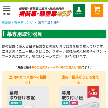
menu
MENU
マイページ
カート
横断幕・懸垂幕キング
>
幕専用取付器具
幕専用取付器具
幕の設置に使える紐や吸盤などの取り付け器具を取り揃えています。
飲食店のメニュー掲示をはじめ、スポーツ観戦時の応援幕やイベント
ブースの装飾など、幅広いシーンでご利用いただけます。
\ 吸盤と紐は
幕のご注文フォームで一緒にご購入も可能
です！ /
室内のガラス面への設置
室内・屋外どちらも使え
に！
る！