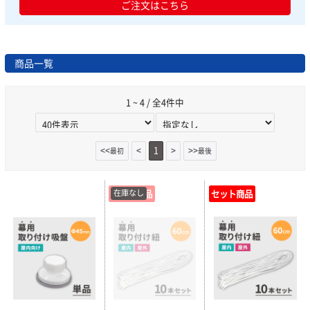
ご注文はこちら
商品一覧
1 ~ 4 / 全4件中
<<
<
1
>
>>
最初
最後
在庫なし
セット商品
セット商品