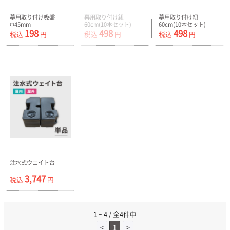
幕用取り付け吸盤
幕用取り付け紐
幕用取り付け紐
Φ45mm
60cm(10本セット)
60cm(10本セット)
198
498
498
税込
円
税込
円
税込
円
注水式ウェイト台
3,747
税込
円
1 ~ 4 / 全4件中
<
1
>