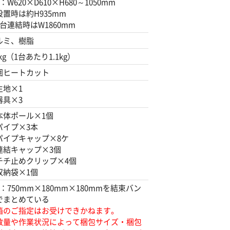
：W620×D610×H680～1050mm
設置時は約H935mm
3台連結時はW1860mm
ルミ、樹脂
3kg（1台あたり1.1kg）
囲ヒートカット
生地×1
器具×3
本体ポール×1個
パイプ×3本
パイプキャップ×8ケ
連結キャップ×3個
チチ止めクリップ×4個
収納袋×1個
：750mm×180mm×180mmを結束バン
でまとめている
箱のご指定はお受けできかねます。
数量や作業状況によって梱包サイズ・梱包