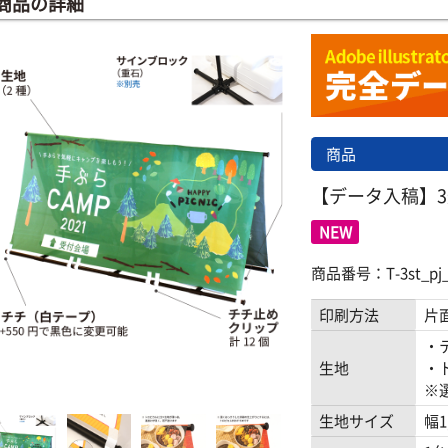
商品の詳細
商品
【データ入稿】
NEW
商品番号：T-3st_pj_
印刷方法
片
・
生地
・
※
生地サイズ
幅1