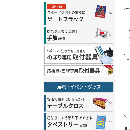
売れ筋
スポーツや選手の応援に！
ゲートフラッグ
観光や応援で活躍！
手旗
(定型)
展示・イベントグッズ
安価で簡単に机を装飾！
テーブルクロス
紐付き！すぐ吊り下げできる！
タペストリー
(定型)