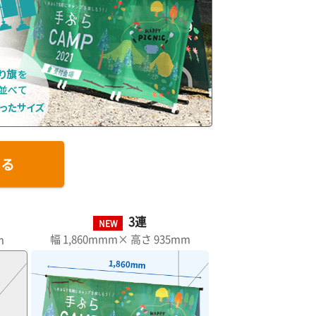
する
3連
NEW
幅 1,860mmm× 高さ 935mm
m