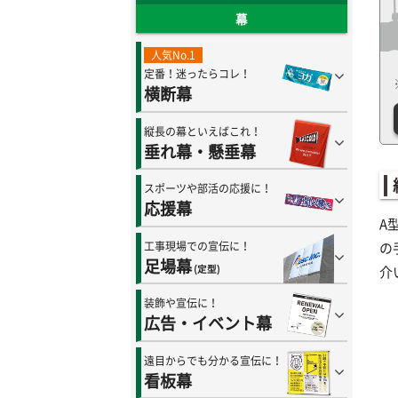
幕
人気No.1
定番！迷ったらコレ！
横断幕
縦長の幕といえばこれ！
垂れ幕・懸垂幕
スポーツや部活の応援に！
応援幕
A
工事現場での宣伝に！
の
足場幕
(定型)
介
装飾や宣伝に！
広告・イベント幕
遠目からでも分かる宣伝に！
看板幕