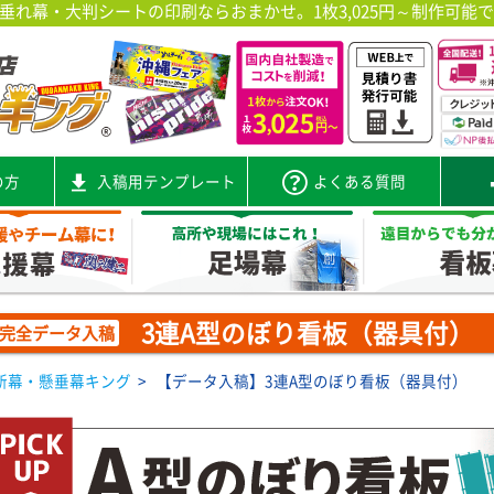
れ幕・大判シートの印刷ならおまかせ。1枚3,025円～制作可能
の方
入稿用テンプレート
よくある質問
3連A型のぼり看板（器具付）
完全データ入稿
断幕・懸垂幕キング
>
【データ入稿】3連A型のぼり看板（器具付）