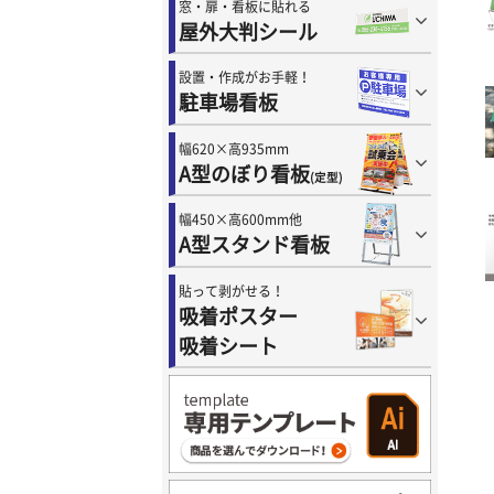
窓・扉・看板に貼れる
屋外大判シール
設置・作成がお手軽！
駐車場看板
幅620×高935mm
A型のぼり看板
(定型)
幅450×高600mm他
A型スタンド看板
貼って剥がせる！
吸着ポスター
吸着シート