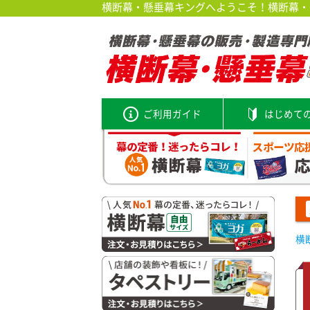
横断幕・懸垂幕キングへようこそ！横断幕・垂
ご利用ガイド
はじめて
横