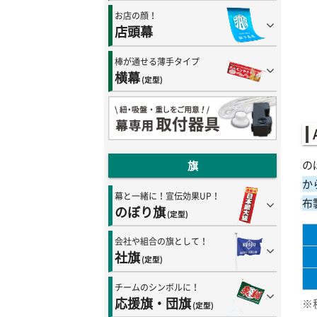
お店の顔！
店頭幕
棒が通せる薄手タイプ
横幕
(定型)
の
旗
か
幕と一緒に！宣伝効果UP！
布
のぼり旗
(定型)
会社や組合の旗として！
社旗
(定型)
チームのシンボルに！
応援旗・団旗
※
(定型)