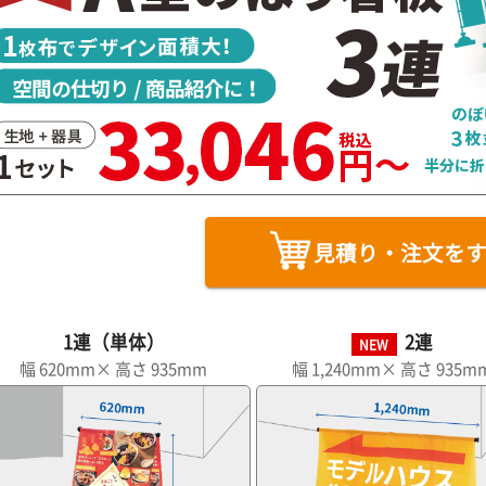
見積り・注文を
1連（単体）
2連
NEW
幅 620mm× 高さ 935mm
幅 1,240mm× 高さ 935m