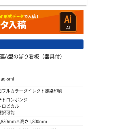
3連A型のぼり看板（器具付）
aq-smf
面フルカラーダイレクト捺染印刷
テトロンポンジ
トロピカル
選択可能
,830mm×高さ1,800mm