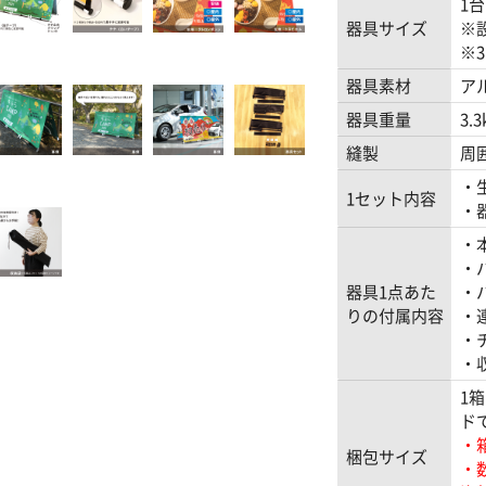
1台
器具サイズ
※
※
器具素材
ア
器具重量
3.
縫製
周
・
1セット内容
・
・
・
器具1点あた
・
りの付属内容
・
・
・
1箱
ド
・
梱包サイズ
・