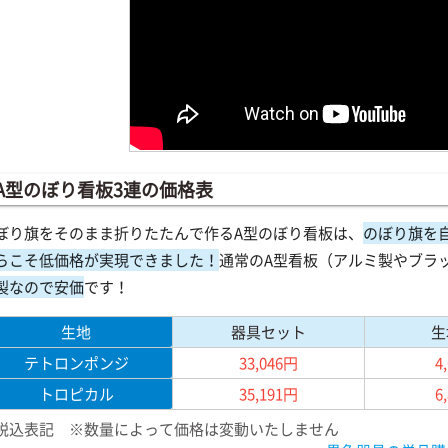
A型のぼり看板3連の価格表
ぼり旗をそのまま折りたたんで作るA型のぼり看板は、
のぼり旗を
らこそ低価格が実現できました！
通常のA型看板（アルミ製やブラ
製なので安価
です！
生地
器具セット
生
テトロンポンジ
33,046円
4
トロピカル
35,191円
6
税込表記 ※数量によって価格は変動いたしません