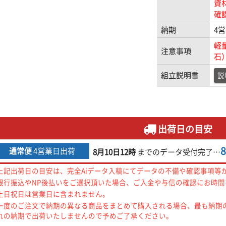
資
確
納期
4
軽
注意事項
石
組立説明書
説
出荷日の目安
通常便
4営業日出荷
8月10日
12時
までの
データ受付完了
…
上記出荷日の目安は、完全Aiデータ入稿にてデータの不備や確認事項等
銀行振込やNP後払いをご選択頂いた場合、ご入金や与信の確認にお時
土日祝日は営業日に含まれません。
一度のご注文で納期の異なる商品をまとめて購入される場合、最も納期
れの納期で出荷いたしませんので予めご了承ください。