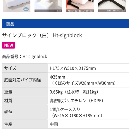
商品
サインブロック（白） Ht-signblock
NEW
商品番号：Ht-signblock
サイズ
H175×W510×D175mm
Φ25mm
底面対応パイプ内径
（くぼみサイズW28mm×W30mm）
重量
0.65kg（注水時：約11kg）
材質
高密度ポリエチレン（HDPE）
1個/1ケース入り
梱包
（W515×D180×H185ｍｍ）
生産
中国