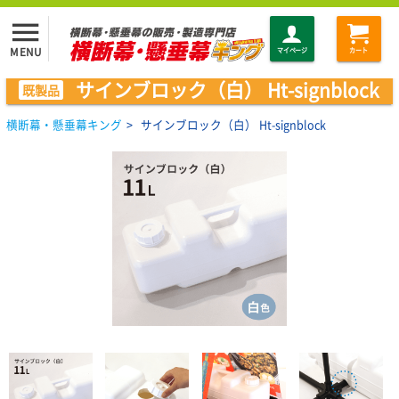
menu
MENU
マイページ
カート
サインブロック（白） Ht-signblock
既製品
横断幕・懸垂幕キング
>
サインブロック（白） Ht-signblock