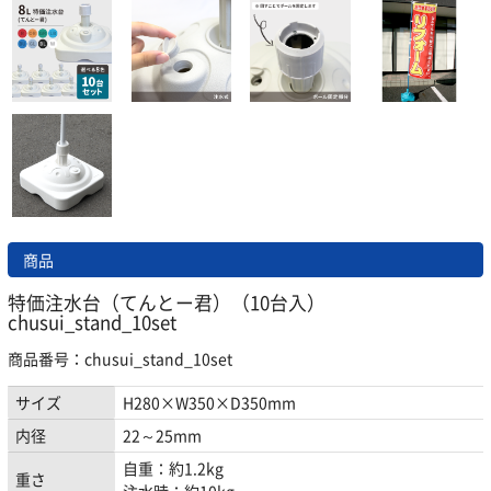
商品
特価注水台（てんとー君）（10台入）
chusui_stand_10set
商品番号：chusui_stand_10set
サイズ
H280×W350×D350mm
内径
22～25mm
自重：約1.2kg
重さ