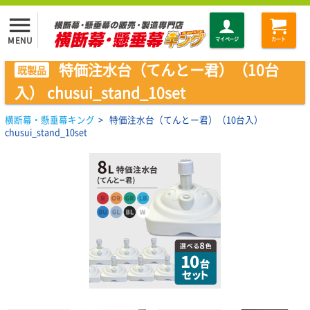
menu
MENU
マイページ
カート
特価注水台（てんとー君）（10台
既製品
入） chusui_stand_10set
横断幕・懸垂幕キング
>
特価注水台（てんとー君）（10台入）
chusui_stand_10set