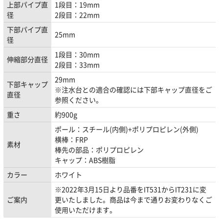
上部パイプ直
1段目：19mm
径
2段目：22mm
下部パイプ直
25mm
径
1段目：30mm
伸縮部分直径
2段目：33mm
29mm
下部キャップ
※注水台との適合の確認には下部キャップ直径をご
直径
参照ください。
重さ
約900g
ポール：スチール(内側)+ポリプロピレン(外側)
横棒：FRP
素材
棒先の部品：ポリプロピレン
キャップ：ABS樹脂
カラー
ホワイト
※2022年3月15日より品番をIT531からIT231に変
ご案内
更いたしました。商品は今まで通りお変わりなくご
使用いただけます。