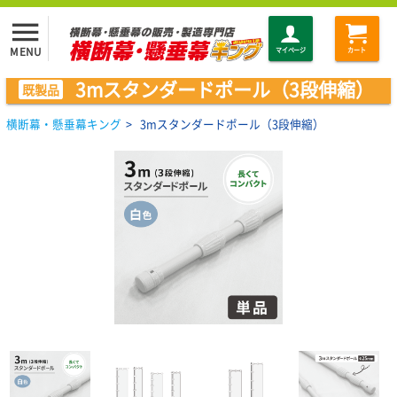
menu
MENU
マイページ
カート
3mスタンダードポール（3段伸縮）
既製品
横断幕・懸垂幕キング
>
3mスタンダードポール（3段伸縮）