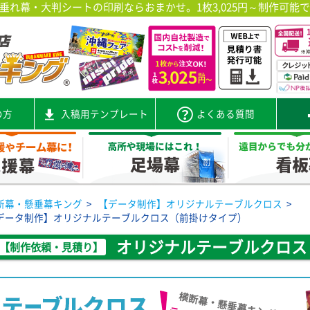
れ幕・大判シートの印刷ならおまかせ。1枚3,025円～制作可能
の方
入稿用テンプレート
よくある質問
断幕・懸垂幕キング
>
【データ制作】オリジナルテーブルクロス
>
データ制作】オリジナルテーブルクロス（前掛けタイプ）
オリジナルテーブルクロス
【制作依頼・見積り】