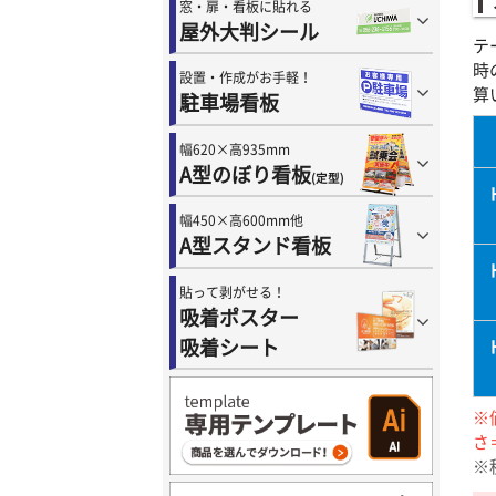
窓・扉・看板に貼れる
屋外大判シール
テ
時
設置・作成がお手軽！
算
駐車場看板
幅620×高935mm
A型のぼり看板
(定型)
幅450×高600mm他
A型スタンド看板
貼って剥がせる！
吸着ポスター
吸着シート
※
さ
※