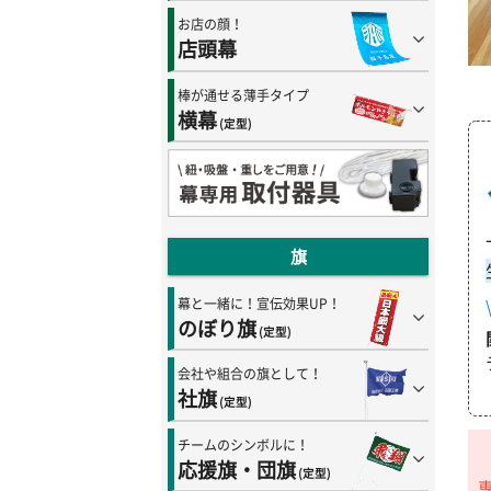
お店の顔！
店頭幕
棒が通せる薄手タイプ
横幕
(定型)
旗
幕と一緒に！宣伝効果UP！
のぼり旗
(定型)
会社や組合の旗として！
社旗
(定型)
チームのシンボルに！
応援旗・団旗
(定型)