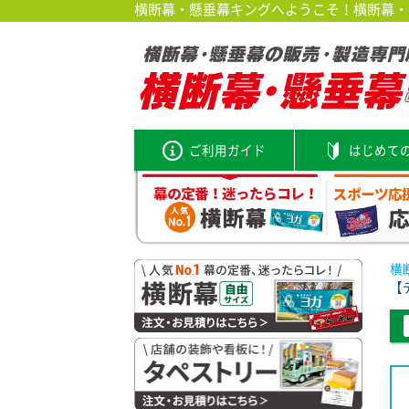
横断幕・懸垂幕キングへようこそ！横断幕・垂
ご利用ガイド
はじめて
横
【