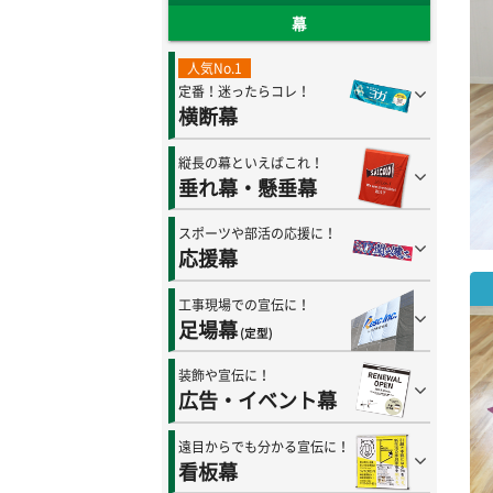
幕
人気No.1
定番！迷ったらコレ！
横断幕
縦長の幕といえばこれ！
垂れ幕・懸垂幕
スポーツや部活の応援に！
応援幕
工事現場での宣伝に！
足場幕
(定型)
装飾や宣伝に！
広告・イベント幕
遠目からでも分かる宣伝に！
看板幕