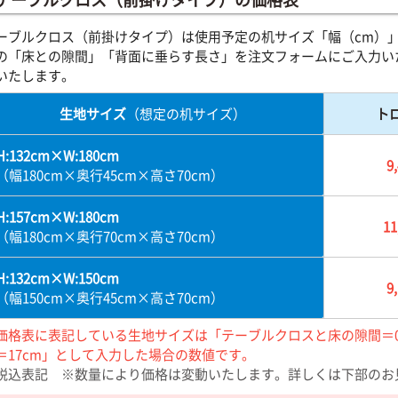
ーブルクロス（前掛けタイプ）は使用予定の机サイズ「幅（cm）」
の「床との隙間」「背面に垂らす長さ」を注文フォームにご入力い
いたします。
生地サイズ
（想定の机サイズ）
ト
H:132cm×W:180cm
9
（幅180cm×奥行45cm×高さ70cm）
H:157cm×W:180cm
11
（幅180cm×奥行70cm×高さ70cm）
H:132cm×W:150cm
9
（幅150cm×奥行45cm×高さ70cm）
価格表に表記している生地サイズは「テーブルクロスと床の隙間＝
＝17cm」として入力した場合の数値です。
税込表記 ※数量により価格は変動いたします。詳しくは下部のお