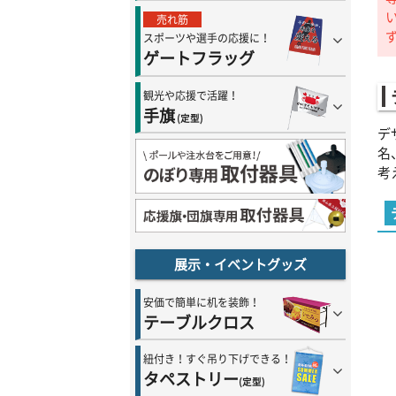
売れ筋
スポーツや選手の応援に！
ゲートフラッグ
観光や応援で活躍！
手旗
(定型)
デ
名
考
展示・イベントグッズ
安価で簡単に机を装飾！
テーブルクロス
紐付き！すぐ吊り下げできる！
タペストリー
(定型)