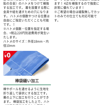
鉛の合金）のハトメをつけて補強
ます！ 4辺を補強するので強度に
する加工です。 幕を設置する際に
非常に優れています！
金具や紐を通すための穴になりま
※ご希望の場合は縫製無しでカッ
す。 ハトメの個数やつける位置は
トのみでの仕立ても対応可能で
自由にご指定いただくことも可能
す。
です。！
※ハトメ個数・位置を指定する場
合、+税込220円別途費用が発生い
たします。
ハトメのサイズ：外径18mm・内
径10mm
棒袋縫い加工
棒やポールを通せるように生地を
折り返して袋状にする加工です。
幕の上下に加工を行うことができ
ます。 棒袋加工をした上で、ハト