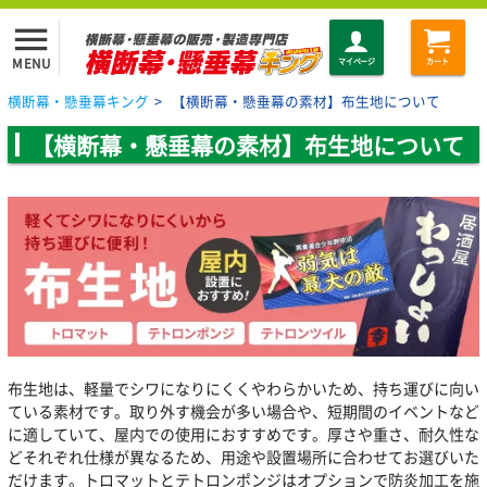
menu
MENU
マイページ
カート
横断幕・懸垂幕キング
>
【横断幕・懸垂幕の素材】布生地について
【横断幕・懸垂幕の素材】布生地について
布生地は、軽量でシワになりにくくやわらかいため、持ち運びに向い
ている素材です。取り外す機会が多い場合や、短期間のイベントなど
に適していて、屋内での使用におすすめです。厚さや重さ、耐久性な
どそれぞれ仕様が異なるため、用途や設置場所に合わせてお選びいた
だけます。トロマットとテトロンポンジはオプションで防炎加工を施