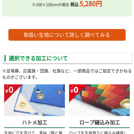
5,280円
税込
※100×100cmの場合
取扱い生地について詳しく調べてみる
選択できる加工について
※足場幕、応援旗・団旗、社旗など、一部商品ではご指定できかねる
ものがございます。
ハトメ加工
ロープ縫込み加工
生地に穴を空けて、真鍮（銅と亜
ロープを生地周りに縫込み補強し