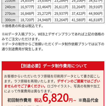
210cm
14,855円
19,656円
23,284円
29,106円
34,927円
240cm
16,977円
22,464円
26,611円
33,264円
39,916円
270cm
16,848円
25,272円
29,937円
37,422円
44,906円
300cm
18,720円
24,948円
33,264円
41,580円
46,818円
※価格表の料金は税込です。
※AIデータ入稿プラン、WEB上デザインプランであれば上記の価格の
みでご注文いただけます。
※データの制作からご依頼いただくデータ制作依頼プランでは以下の
通り別途費用が発生します。
【別途必要】データ制作費用について
お客様からいただいたラフ原稿を印刷用データとして書き起こし
ます。ラフ原稿を再現いたします。
デザインのご提案ではござい
ませんのでご了承ください。
ロゴやイラスト、写真の有無や加工
によって作業費用は異なります。
6,820
初回制作費用
税込
円～
※商品代金