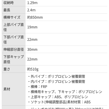
収納時
1.29ｍ
最長
2.4ｍ
横棒サイズ
約850mm
上部パイプ直
19mm
径
下部パイプ直
22mm
径
伸縮部分直径
30mm
下部キャップ
22mm
直径
重さ
約510g
・外パイプ：ポリプロピレン被覆鋼管
・内パイプ：ポリプロピレン被覆鋼管
・横棒：FRP
素材
・横棒用キャップ、下キャップ：ポリプロピレン
・上部キャップ：ABS、ポリプロピレン
・ソケット(伸縮調整部品)素材材質：ABS