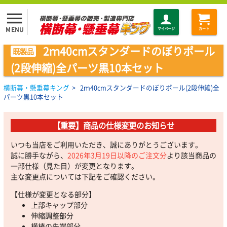
menu
MENU
マイページ
カート
2ｍ40cmスタンダードのぼりポール
既製品
(2段伸縮)全パーツ黒10本セット
横断幕・懸垂幕キング
>
2ｍ40cmスタンダードのぼりポール(2段伸縮)全
パーツ黒10本セット
【重要】商品の仕様変更のお知らせ
いつも当店をご利用いただき、誠にありがとうございます。
誠に勝手ながら、
2026年3月19日以降のご注文分
より該当商品の
一部仕様（見た目）が変更となります。
主な変更点については下記をご確認ください。
【仕様が変更となる部分】
上部キャップ部分
伸縮調整部分
横棒の先端部分