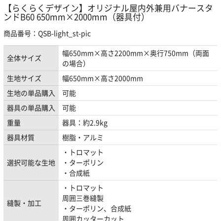
【らくらくデザイン】オリジナル屋内外兼用バナースタ
ンドB60 650mm×2000mm（器具付）
商品番号：QSB-light_st-pic
幅650mm×高さ2200mm×奥行750mm（両面
全体サイズ
の場合）
生地サイズ
幅650mm×高さ2000mm
生地の単品購入
可能
器具の単品購入
可能
重量
器具：約2.9kg
器具材質
樹脂・アルミ
・トロマット
選択可能な生地
・ターポリン
・合成紙
・トロマット
周囲三巻縫製
縫製・加工
・ターポリン、合成紙
周囲カッターカット