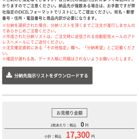
かりますのでご注意ください。納品先が複数ある場合は、お手数ですが弊
社指定のEXCELフォーマットでリストにしてご提出ください。宛名・郵便
番号・住所・電話番号と商品内訳が必要になります。
※分納を選択された場合、分納リストを頂くまでご注文が進行しませんの
であらかじめご注意ください。
※作成された分納リストは、ご注文時に送信される自動配信メールのアド
レスへメールにてご送付ください。
※注文確定直前にある「その他指定」欄へ、「分納希望」とご記載くださ
い。
※確認が遅れる為、データ入稿に同梱はされないようお願いいたします。
分納先指示リストをダウンロードする
お見積り金額
0
1枚あたり：税込
円
17,300
小計：税込
円