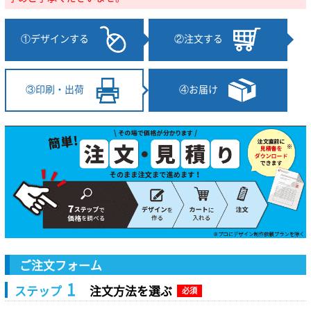
①デザインする
②注文する
④お届け
③印刷・出荷
ご注文フォーム
1
ステップ
注文方法を選ぶ
必須