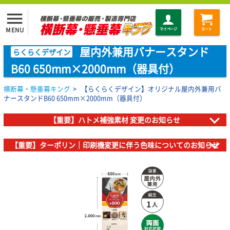
menu
MENU
マイページ
カート
屋内外兼用バナースタンド
らくらくデザイン
B60 650mm×2000mm（器具付）
横断幕・懸垂幕キング
>
【らくらくデザイン】オリジナル屋内外兼用バ
ナースタンドB60 650mm×2000mm（器具付）
【重要】ハトメ補強素材 変更のお知らせ
【重要】ターポリン｜印刷機変更に伴う色味についてのお知らせ