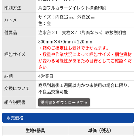
印刷方法
片面フルカラーダイレクト捺染印刷
サイズ：内径12㎜、外径20㎜
ハトメ
色：金
付属品
注水台×1 支柱×7（片面なら5）取扱説明書
800mm×470mm×220mm
・箱のご指定はお受けできかねます。
梱包サイズ
・数量や作業状況によって梱包サイズ・梱包資材
が変わる可能性があるため目安としてご確認くだ
さい。
納期
4営業日
商品到着後１週間以内かつ未使用の場合に限り、
交換について
不良品交換可能
組立説明書
説明書をダウンロードする
販売価格
生地+器具
単価（税込）