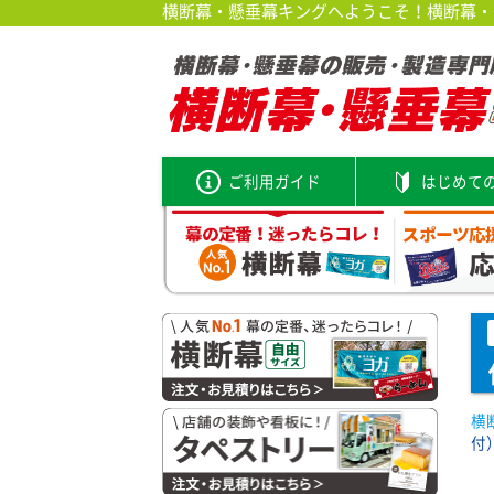
横断幕・懸垂幕キングへようこそ！横断幕・垂
ご利用ガイド
はじめて
横
付