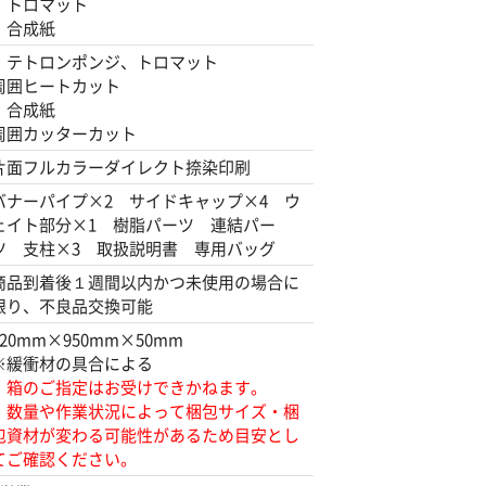
・トロマット
・合成紙
・テトロンポンジ、トロマット
周囲ヒートカット
・合成紙
周囲カッターカット
片面フルカラーダイレクト捺染印刷
バナーパイプ×2 サイドキャップ×4 ウ
ェイト部分×1 樹脂パーツ 連結パー
ツ 支柱×3 取扱説明書 専用バッグ
商品到着後１週間以内かつ未使用の場合に
限り、不良品交換可能
220mm×950mm×50mm
※緩衝材の具合による
・箱のご指定はお受けできかねます。
・数量や作業状況によって梱包サイズ・梱
包資材が変わる可能性があるため目安とし
てご確認ください。