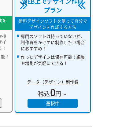
WEB上でデザイン作成
プラン
成を
無料デザインソフトを使って自分で
デザインを作成する方法
か持
専門のソフトは持っていないが、
ザイ
制作費をかけずに制作したい場合
る！
におすすめ！
可能！
作ったデザインは保存可能！編集
や増刷が気軽にできる！
データ（デザイン）制作費
0
税込
円～
選択中