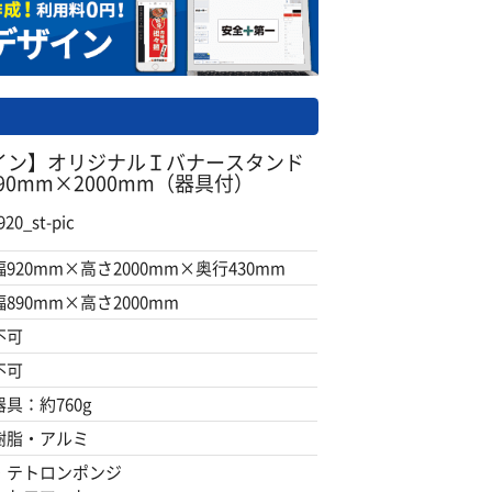
イン】オリジナルＩバナースタンド
890mm×2000mm（器具付）
0_st-pic
幅920mm×高さ2000mm×奥行430mm
幅890mm×高さ2000mm
不可
不可
器具：約760g
樹脂・アルミ
・テトロンポンジ