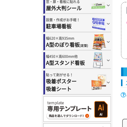
窓・扉・看板に貼れる
屋外大判シール
設置・作成がお手軽！
駐車場看板
幅620×高935mm
A型のぼり看板
(定型)
幅450×高600mm他
A型スタンド看板
貼って剥がせる！
吸着ポスター
吸着シート