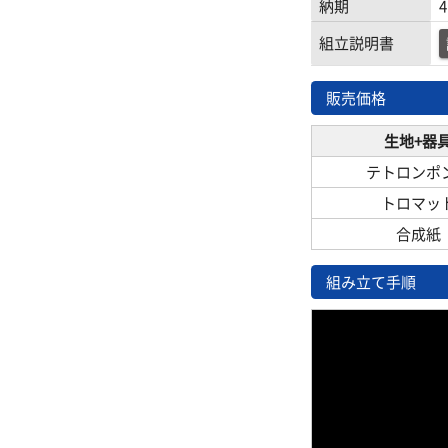
納期
組立説明書
販売価格
生地+器
テトロンポ
トロマッ
合成紙
組み立て手順