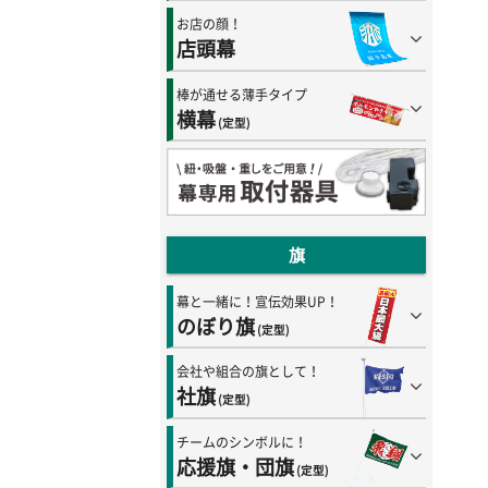
お店の顔！
店頭幕
棒が通せる薄手タイプ
横幕
(定型)
旗
幕と一緒に！宣伝効果UP！
のぼり旗
(定型)
会社や組合の旗として！
社旗
(定型)
チームのシンボルに！
応援旗・団旗
(定型)