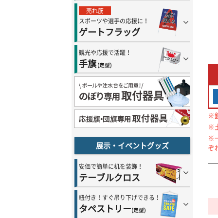
売れ筋
スポーツや選手の応援に！
ゲートフラッグ
観光や応援で活躍！
手旗
(定型)
※
※
※
展示・イベントグッズ
ぞ
安価で簡単に机を装飾！
テーブルクロス
紐付き！すぐ吊り下げできる！
タペストリー
(定型)