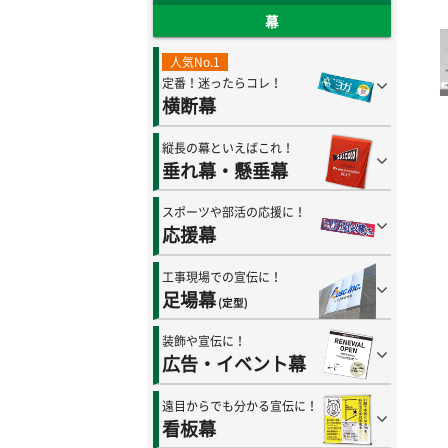
幕
人気No.1
定番！迷ったらコレ！
横断幕
縦長の幕といえばこれ！
垂れ幕・懸垂幕
スポーツや部活の応援に！
応援幕
工事現場での宣伝に！
足場幕
(定型)
装飾や宣伝に！
広告・イベント幕
遠目からでも分かる宣伝に！
看板幕