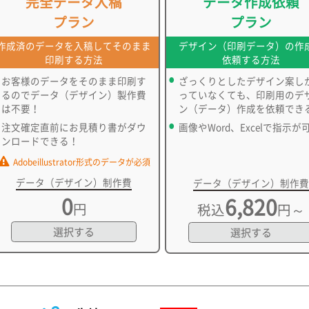
完全データ入稿
データ作成依頼
プラン
プラン
作成済のデータを入稿してそのまま
デザイン（印刷データ）の作
印刷する方法
依頼する方法
お客様のデータをそのまま印刷す
ざっくりとしたデザイン案し
るのでデータ（デザイン）製作費
っていなくても、印刷用のデ
は不要！
ン（データ）作成を依頼でき
注文確定直前にお見積り書がダウ
画像やWord、Excelで指示が
ンロードできる！
Adobeillustrator形式のデータが必須
データ（デザイン）制作費
データ（デザイン）制作費
0
6,820
円
税込
円～
選択する
選択する