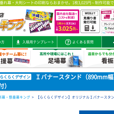
れ幕・大判シートの印刷ならおまかせ。1枚3,025円～制作可能
の方
入稿用テンプレート
よくある質問
Ｉバナースタンド（890mm幅）
らくらくデザイン
付）
断幕・懸垂幕キング
>
【らくらくデザイン】オリジナルＩバナースタンド（
）