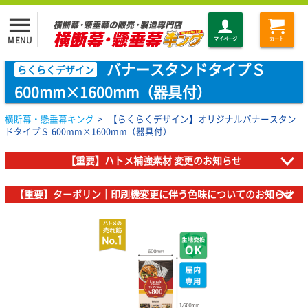
menu
MENU
マイページ
カート
バナースタンドタイプＳ
らくらくデザイン
600mm×1600mm（器具付）
横断幕・懸垂幕キング
>
【らくらくデザイン】オリジナルバナースタン
ドタイプＳ 600mm×1600mm（器具付）
【重要】ハトメ補強素材 変更のお知らせ
【重要】ターポリン｜印刷機変更に伴う色味についてのお知らせ