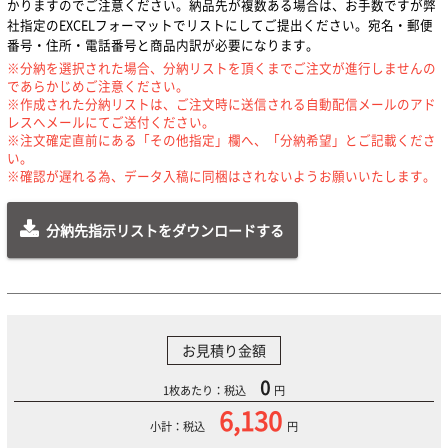
かりますのでご注意ください。納品先が複数ある場合は、お手数ですが弊
社指定のEXCELフォーマットでリストにしてご提出ください。宛名・郵便
番号・住所・電話番号と商品内訳が必要になります。
※分納を選択された場合、分納リストを頂くまでご注文が進行しませんの
であらかじめご注意ください。
※作成された分納リストは、ご注文時に送信される自動配信メールのアド
レスへメールにてご送付ください。
※注文確定直前にある「その他指定」欄へ、「分納希望」とご記載くださ
い。
※確認が遅れる為、データ入稿に同梱はされないようお願いいたします。
分納先指示リストをダウンロードする
お見積り金額
0
1枚あたり：税込
円
6,130
小計：税込
円