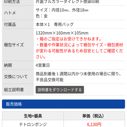
印刷方法
片面フルカラーダイレクト捺染印刷
サイズ：内径10㎜、外径18㎜
ハトメ
色：金
付属品
本体×1 専用バッグ
1320mm×160mm×105mm
・箱のご指定はお受けできかねます。
梱包サイズ
・数量や作業状況によって梱包サイズ・梱包資材
が変わる可能性があるため目安としてご確認くだ
さい。
納期
4営業日
商品到着後１週間以内かつ未使用の場合に限り、
交換について
不良品交換可能
組立説明書
説明書をダウンロードする
販売価格
生地+器具
単価（税込）
テトロンポンジ
6,130円