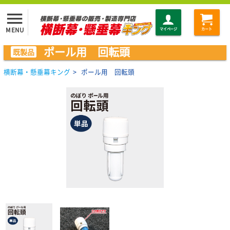
menu
MENU
マイページ
カート
ポール用 回転頭
既製品
横断幕・懸垂幕キング
>
ポール用 回転頭