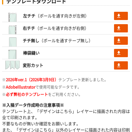
テンプレートダウンロード
左チチ
（ポールを通す向きが左側）
file_download
右チチ
（ポールを通す向きが右側）
file_download
チチ無し
（ポールを通すテープ無し）
file_download
棒袋縫い
file_download
変形カット
file_download
※
2026年ver.1（2026年3月9日）
テンプレート更新しました。
※
AdobeIllustrator
で使用可能なデータです。
※
必ず弊社のテンプレート
をご利用ください。
※入稿データ作成時の注意事項※
テンプレート上、「デザインはこちら」レイヤーに描画された内容は
全て印刷されます。
不要なものが無いか確認をお願いします。
また、「デザインはこちら」以外のレイヤーに描画された内容は印刷