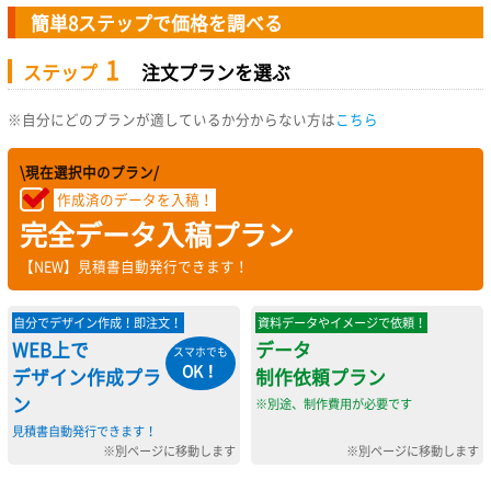
簡単8ステップで価格を調べる
1
ステップ
注文プランを選ぶ
※自分にどのプランが適しているか分からない方は
こちら
\現在選択中のプラン/
作成済のデータを入稿！
完全データ入稿プラン
【NEW】見積書自動発行できます！
自分でデザイン作成！即注文！
資料データやイメージで依頼！
WEB上で
データ
スマホでも
OK！
デザイン作成プラ
制作依頼プラン
ン
※別途、制作費用が必要です
見積書自動発行できます！
※別ページに移動します
※別ページに移動します