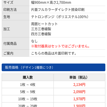
サイズ
幅900mm×高さ2,700mm
印刷方法
片面フルカラーダイレクト捺染印刷
生地
テトロンポンジ（ポリエステル100％）
周囲ヒートカット
加工
三方三巻縫製
四方三巻縫製
なし
付属商品
※取付器具はセットではございません。
ご案内
こちらの商品は片面印刷です。
販売価格
（デザイン1種類につき）
購入数
単価（税込）
1枚
～
4枚
2,134円
5枚
～
9枚
2,098円
10枚
～
19枚
1,978円
20枚
～
29枚
1,900円