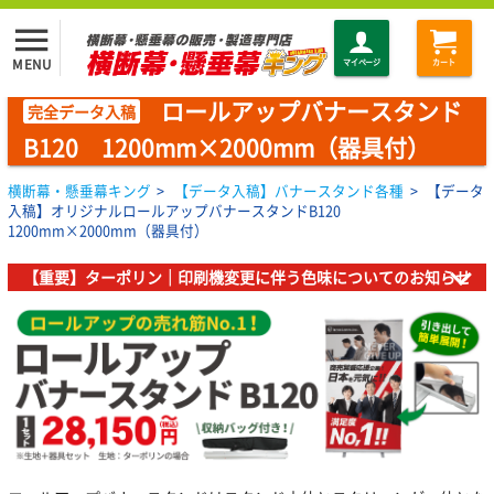
menu
MENU
マイページ
カート
ロールアップバナースタンド
完全データ入稿
B120 1200mm×2000mm（器具付）
横断幕・懸垂幕キング
>
【データ入稿】バナースタンド各種
>
【データ
入稿】オリジナルロールアップバナースタンドB120
1200mm×2000mm（器具付）
【重要】ターポリン｜印刷機変更に伴う色味についてのお知らせ