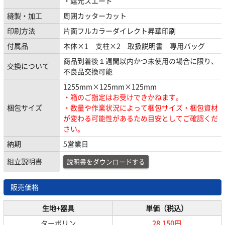
・遮光スエード
縫製・加工
周囲カッターカット
印刷方法
片面フルカラーダイレクト昇華印刷
付属品
本体×1 支柱×2 取扱説明書 専用バッグ
商品到着後１週間以内かつ未使用の場合に限り、
交換について
不良品交換可能
1255mm×125mm×125mm
・箱のご指定はお受けできかねます。
梱包サイズ
・数量や作業状況によって梱包サイズ・梱包資材
が変わる可能性があるため目安としてご確認くだ
さい。
納期
5営業日
組立説明書
説明書をダウンロードする
販売価格
生地+器具
単価（税込）
ターポリン
28,150円