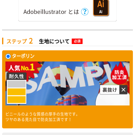
2
ステップ
生地について
必須
ターポリン
ビニールのような質感の厚手の生地です。
ツヤのある見た目で防炎加工済です！