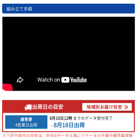
組み立て手順
出荷日の目安
地域別お届け目安
8月10日
12時
までの
データ受付完了
通常便
8月18日
出荷
4営業日出荷
…
※上記出荷日の目安は、完全Aiデータ入稿にてデータの不備や確認事項等