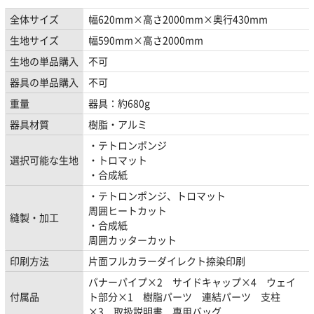
全体サイズ
幅620mm×高さ2000mm×奥行430mm
生地サイズ
幅590mm×高さ2000mm
生地の単品購入
不可
器具の単品購入
不可
重量
器具：約680g
器具材質
樹脂・アルミ
・テトロンポンジ
選択可能な生地
・トロマット
・合成紙
・テトロンポンジ、トロマット
周囲ヒートカット
縫製・加工
・合成紙
周囲カッターカット
印刷方法
片面フルカラーダイレクト捺染印刷
バナーパイプ×2 サイドキャップ×4 ウェイ
付属品
ト部分×1 樹脂パーツ 連結パーツ 支柱
×3 取扱説明書 専用バッグ