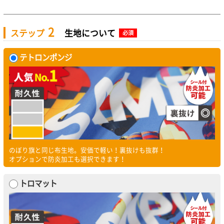
2
ステップ
生地について
必須
テトロンポンジ
のぼり旗と同じ布生地。安価で軽い！裏抜けも抜群！
オプションで防炎加工も選択できます！
トロマット