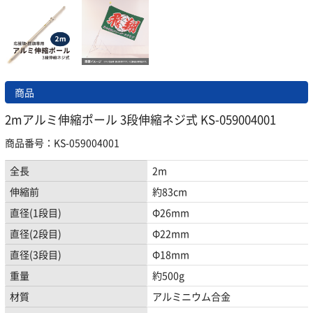
商品
2mアルミ伸縮ポール 3段伸縮ネジ式 KS-059004001
商品番号：KS-059004001
全長
2m
伸縮前
約83cm
直径(1段目)
Φ26mm
直径(2段目)
Φ22mm
直径(3段目)
Φ18mm
重量
約500g
材質
アルミニウム合金