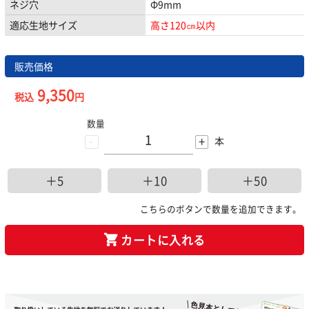
ネジ穴
Φ9mm
適応生地サイズ
高さ120㎝以内
販売価格
9,350
税込
円
数量
-
+
本
＋5
＋10
＋50
こちらのボタンで数量を追加できます。
カートに入れる