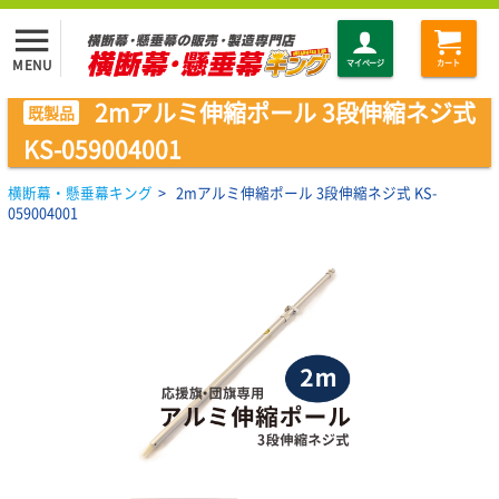
menu
MENU
マイページ
カート
2mアルミ伸縮ポール 3段伸縮ネジ式
既製品
KS-059004001
横断幕・懸垂幕キング
>
2mアルミ伸縮ポール 3段伸縮ネジ式 KS-
059004001